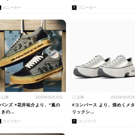
スニーカー
スニーカー
記事
2025年05月25日
記事
2025年05月2
#バンズ ×花井祐介より、“嵐の
#コンバース より、煌めくメタ
ときの…
リックシ…
スニーカー
コンバース