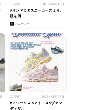
3日
記事
2025年06月16日
子
#オン ×ミタスニーカーズより、
踵を倒…
スニーカー
2日
記事
2025年05月27日
#アシックス ×アトモス×ヴァン
ディザ…