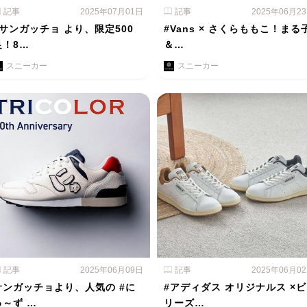
記事
2025年07月01日
記事
2025年06月2
#サンガッチョ より、限定500
#Vans × さくらももこ！まる
足！8…
＆…
スニーカー
スニーカー
記事
2025年06月09日
記事
2025年06月0
サンガッチョより、人気の #に
#アディダス オリジナルス ×ビ
ゅ～ず …
リーズ…