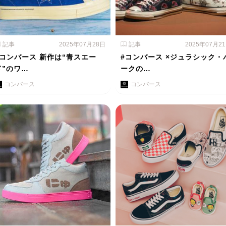
記事
2025年07月28日
記事
2025年07月2
#コンバース 新作は“青スエー
#コンバース ×ジュラシック・
ド”のワ…
ークの…
コンバース
コンバース