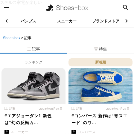
ステルス家電が楽しい！
パンプス
スニーカー
ブランドストア
Shoes box
>
記事
記事
特集
ランキング
新着順
記事
2025年08月04日
記事
2025年07月28日
#エアジョーダン1 新色
#コンバース 新作は“青スエ
は“幻の反転カ…
ード”のワ…
スニーカー
コンバース