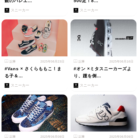
銀のバレエ…
500足！8…
スニーカー
スニーカー
記事
2025年06月23日
記事
2025年06月16日
#Vans × さくらももこ！ま
#オン ×ミタスニーカーズよ
る子＆…
り、踵を倒…
スニーカー
スニーカー
記事
2025年06月09日
記事
2025年06月09日