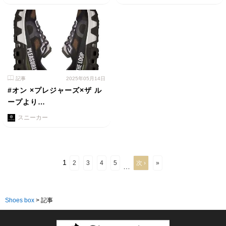
記事
2025年05月14日
#オン ×プレジャーズ×ザ ル
ープより…
スニーカー
1
2
3
4
5
次 ›
»
…
Shoes box
>
記事