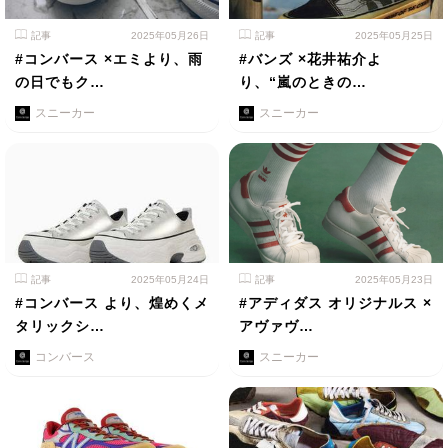
記事
2025年05月26日
記事
2025年05月25日
#コンバース ×エミより、雨
#バンズ ×花井祐介よ
の日でもク…
り、“嵐のときの…
スニーカー
スニーカー
記事
2025年05月24日
記事
2025年05月23日
#コンバース より、煌めくメ
#アディダス オリジナルス ×
タリックシ…
アヴァヴ…
コンバース
スニーカー