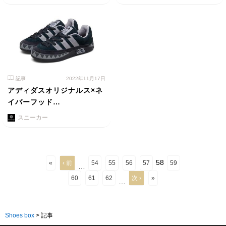
記事
2022年11月17日
アディダスオリジナルス×ネ
イバーフッド…
スニーカー
58
«
‹ 前
54
55
56
57
59
…
60
61
62
次 ›
»
…
Shoes box
>
記事