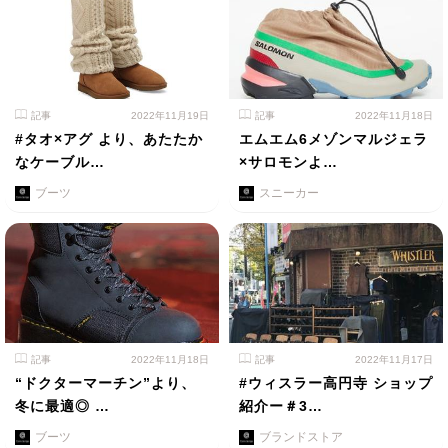
記事
2022年11月19日
記事
2022年11月18日
#タオ×アグ より、あたたか
エムエム6メゾンマルジェラ
なケーブル…
×サロモンよ…
ブーツ
スニーカー
記事
2022年11月18日
記事
2022年11月17日
“ドクターマーチン”より、
#ウィスラー高円寺 ショップ
冬に最適◎ …
紹介ー＃3…
ブーツ
ブランドストア