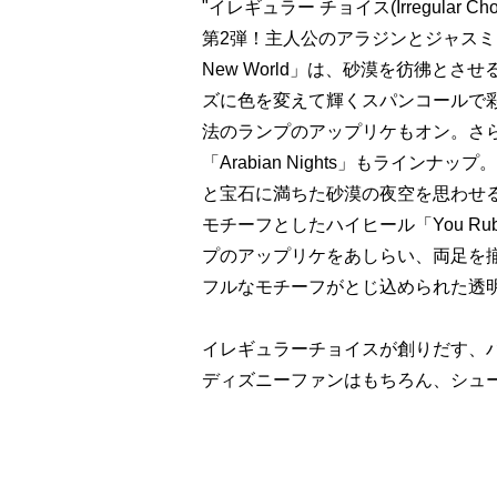
"イレギュラー チョイス(Irregula
第2弾！主人公のアラジンとジャスミン
New World」は、砂漠を彷彿と
ズに色を変えて輝くスパンコールで
法のランプのアップリケもオン。さ
「Arabian Nights」もライ
と宝石に満ちた砂漠の夜空を思わせ
モチーフとしたハイヒール「You R
プのアップリケをあしらい、両足を
フルなモチーフがとじ込められた透
イレギュラーチョイスが創りだす、
ディズニーファンはもちろん、シュ