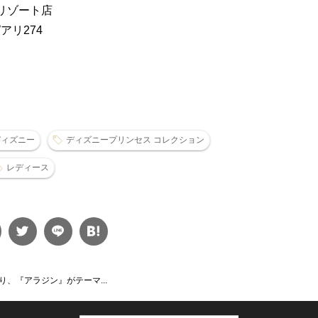
リゾート店
アリ274
ディズニー
ディズニープリンセス コレクション
レディース
、『アラジン』がテーマ...