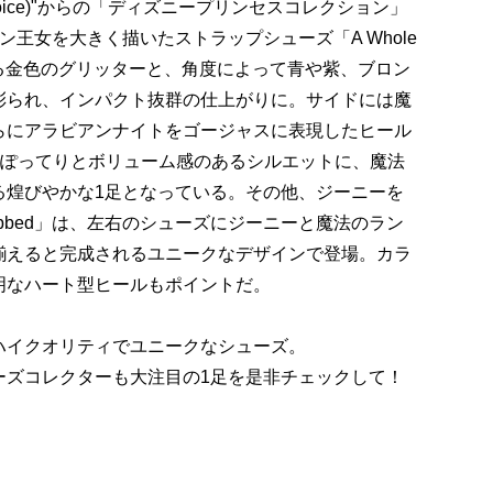
r Choice)"からの「ディズニープリンセスコレクション」
王女を大きく描いたストラップシューズ「A Whole
させる金色のグリッターと、角度によって青や紫、ブロン
彩られ、インパクト抜群の仕上がりに。サイドには魔
らにアラビアンナイトをゴージャスに表現したヒール
ンナップ。ぽってりとボリューム感のあるシルエットに、魔法
る煌びやかな1足となっている。その他、ジーニーを
ubbed」は、左右のシューズにジーニーと魔法のラン
揃えると完成されるユニークなデザインで登場。カラ
明なハート型ヒールもポイントだ。
ハイクオリティでユニークなシューズ。
ーズコレクターも大注目の1足を是非チェックして！