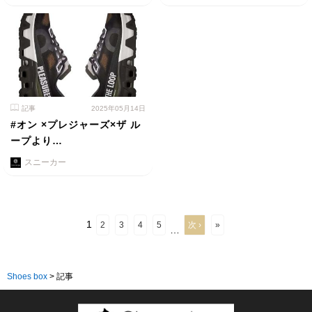
記事
2025年05月14日
#オン ×プレジャーズ×ザ ル
ープより…
スニーカー
1
2
3
4
5
次 ›
»
…
Shoes box
>
記事