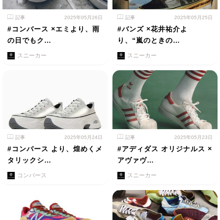
記事
2025年05月26日
記事
2025年05月25日
#コンバース ×エミより、雨
#バンズ ×花井祐介よ
の日でもク…
り、“嵐のときの…
スニーカー
スニーカー
記事
2025年05月24日
記事
2025年05月23日
#コンバース より、煌めくメ
#アディダス オリジナルス ×
タリックシ…
アヴァヴ…
コンバース
スニーカー