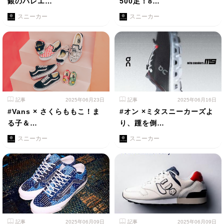
銀のバレエ…
500足！8…
スニーカー
スニーカー
記事
2025年06月23日
記事
2025年06月16日
#Vans × さくらももこ！ま
#オン ×ミタスニーカーズよ
る子＆…
り、踵を倒…
スニーカー
スニーカー
記事
2025年06月09日
記事
2025年06月09日