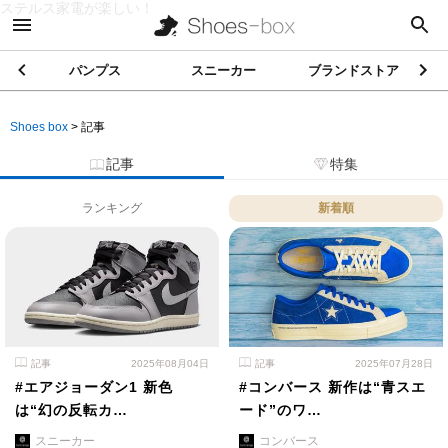
ステルス家電が楽しい！
パンプス
スニーカー
ブランドストア
Shoes box
>
記事
記事
特集
ランキング
新着順
記事
2025年08月04日
記事
2025年07月28日
#エアジョーダン1 新色
#コンバース 新作は“青スエ
は“幻の反転カ…
ード”のワ…
スニーカー
コンバース