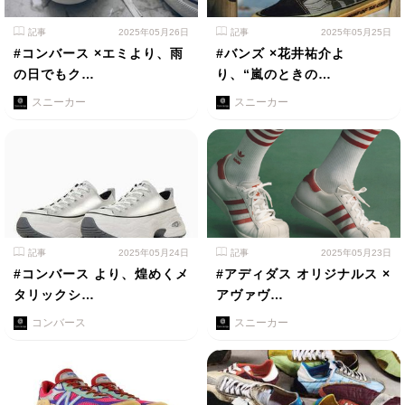
記事
2025年05月26日
記事
2025年05月25日
#コンバース ×エミより、雨
#バンズ ×花井祐介よ
の日でもク…
り、“嵐のときの…
スニーカー
スニーカー
記事
2025年05月24日
記事
2025年05月23日
#コンバース より、煌めくメ
#アディダス オリジナルス ×
タリックシ…
アヴァヴ…
コンバース
スニーカー