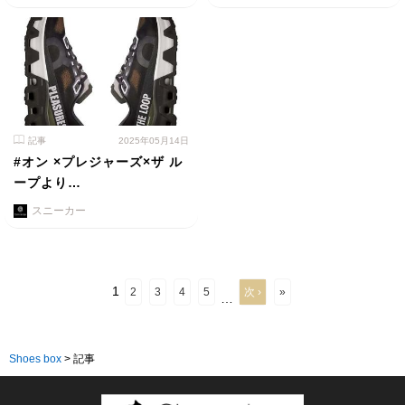
記事
2025年05月14日
#オン ×プレジャーズ×ザ ル
ープより…
スニーカー
1
2
3
4
5
次 ›
»
…
Shoes box
>
記事