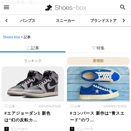
ステルス家電が楽しい！
パンプス
スニーカー
ブランドストア
Shoes box
>
記事
記事
特集
ランキング
新着順
記事
2025年08月04日
記事
2025年07月28日
#エアジョーダン1 新色
#コンバース 新作は“青スエ
は“幻の反転カ…
ード”のワ…
スニーカー
コンバース