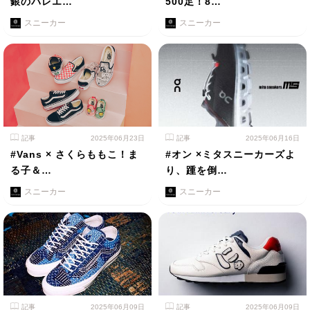
銀のバレエ…
500足！8…
スニーカー
スニーカー
記事
2025年06月23日
記事
2025年06月16日
#Vans × さくらももこ！ま
#オン ×ミタスニーカーズよ
る子＆…
り、踵を倒…
スニーカー
スニーカー
記事
2025年06月09日
記事
2025年06月09日