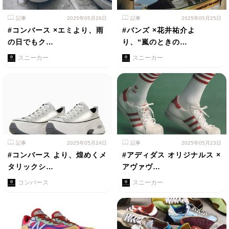
記事
2025年05月26日
記事
2025年05月25日
#コンバース ×エミより、雨
#バンズ ×花井祐介よ
の日でもク…
り、“嵐のときの…
スニーカー
スニーカー
記事
2025年05月24日
記事
2025年05月23日
#コンバース より、煌めくメ
#アディダス オリジナルス ×
タリックシ…
アヴァヴ…
コンバース
スニーカー