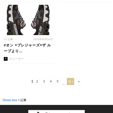
記事
2025年05月14日
#オン ×プレジャーズ×ザ ル
ープより…
スニーカー
1
2
3
4
5
次 ›
»
…
Shoes box
>
記事