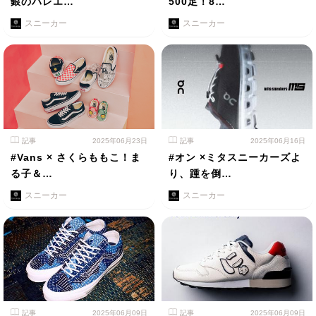
銀のバレエ…
500足！8…
スニーカー
スニーカー
記事
2025年06月23日
記事
2025年06月16日
#Vans × さくらももこ！ま
#オン ×ミタスニーカーズよ
る子＆…
り、踵を倒…
スニーカー
スニーカー
記事
2025年06月09日
記事
2025年06月09日