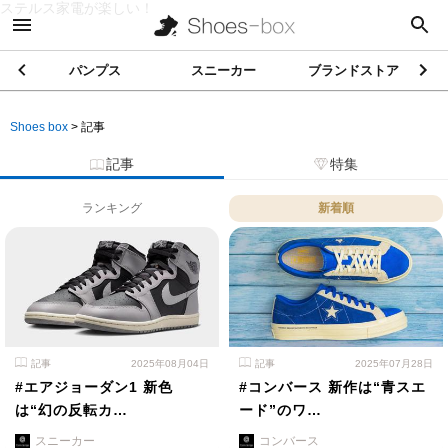
ステルス家電が楽しい！
パンプス
スニーカー
ブランドストア
Shoes box
>
記事
記事
特集
ランキング
新着順
記事
2025年08月04日
記事
2025年07月28日
#エアジョーダン1 新色
#コンバース 新作は“青スエ
は“幻の反転カ…
ード”のワ…
スニーカー
コンバース