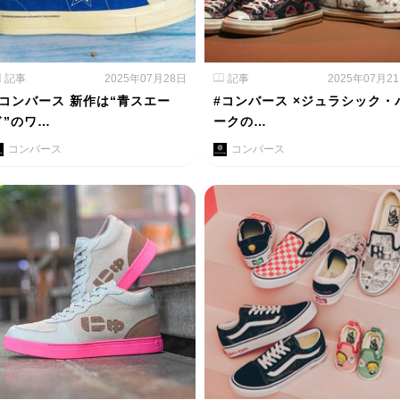
記事
2025年07月28日
記事
2025年07月2
#コンバース 新作は“青スエー
#コンバース ×ジュラシック・
ド”のワ…
ークの…
コンバース
コンバース