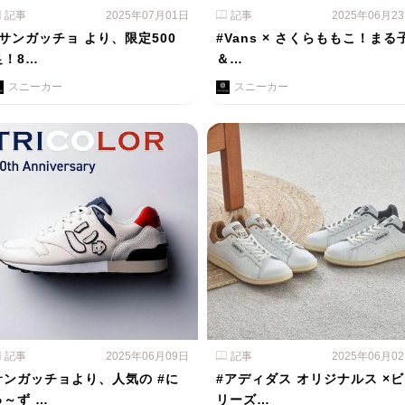
記事
2025年07月01日
記事
2025年06月2
#サンガッチョ より、限定500
#Vans × さくらももこ！まる
足！8…
＆…
スニーカー
スニーカー
記事
2025年06月09日
記事
2025年06月0
サンガッチョより、人気の #に
#アディダス オリジナルス ×ビ
ゅ～ず …
リーズ…