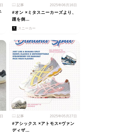
3日
記事
2025年06月16日
子
#オン ×ミタスニーカーズより、
踵を倒…
スニーカー
2日
記事
2025年05月27日
#アシックス ×アトモス×ヴァン
ディザ…