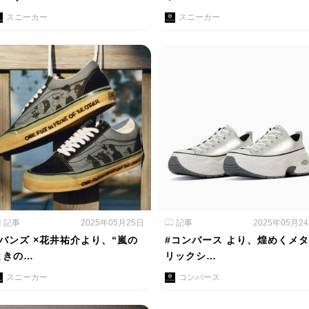
スニーカー
スニーカー
記事
2025年05月25日
記事
2025年05月2
#バンズ ×花井祐介より、“嵐の
#コンバース より、煌めくメタ
ときの…
リックシ…
スニーカー
コンバース