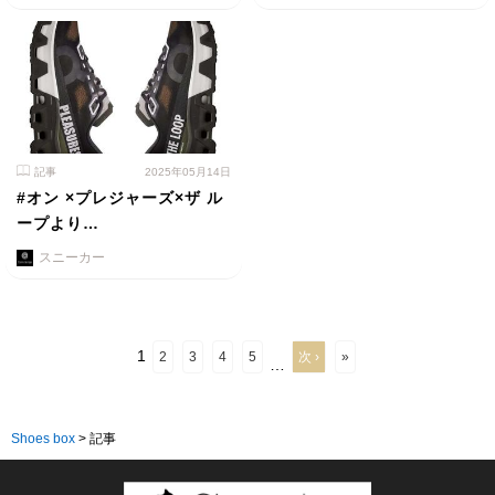
記事
2025年05月14日
#オン ×プレジャーズ×ザ ル
ープより…
スニーカー
1
2
3
4
5
次 ›
»
…
Shoes box
>
記事