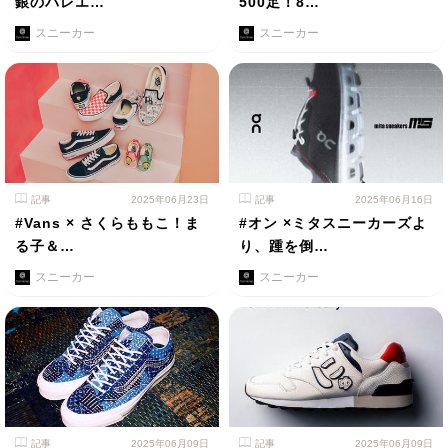
銀のバレエ…
500足！8…
スニーカー
スニーカー
記事
2025年06月23日
記事
2025年06月16日
#Vans × さくらももこ！ま
#オン ×ミタスニーカーズよ
る子＆…
り、踵を倒…
スニーカー
スニーカー
記事
2025年06月09日
記事
2025年06月09日