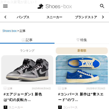
ステルス家電が楽しい！
パンプス
スニーカー
ブランドストア
Shoes box
>
記事
記事
特集
ランキング
新着順
記事
2025年08月04日
記事
2025年07月28日
#エアジョーダン1 新色
#コンバース 新作は“青スエ
は“幻の反転カ…
ード”のワ…
スニーカー
コンバース