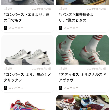
記事
2025年05月26日
記事
2025年05月25日
#コンバース ×エミより、雨
#バンズ ×花井祐介よ
の日でもク…
り、“嵐のときの…
スニーカー
スニーカー
記事
2025年05月24日
記事
2025年05月23日
#コンバース より、煌めくメ
#アディダス オリジナルス ×
タリックシ…
アヴァヴ…
コンバース
スニーカー