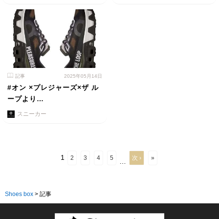
記事
2025年05月14日
#オン ×プレジャーズ×ザ ル
ープより…
スニーカー
1
2
3
4
5
次 ›
»
…
Shoes box
>
記事