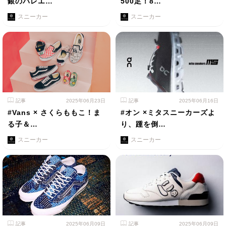
銀のバレエ…
500足！8…
スニーカー
スニーカー
記事
2025年06月23日
記事
2025年06月16日
#Vans × さくらももこ！ま
#オン ×ミタスニーカーズよ
る子＆…
り、踵を倒…
スニーカー
スニーカー
記事
2025年06月09日
記事
2025年06月09日