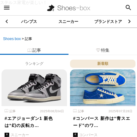
ステルス家電が楽しい！
パンプス
スニーカー
ブランドストア
Shoes box
>
記事
記事
特集
ランキング
新着順
記事
2025年08月04日
記事
2025年07月28日
#エアジョーダン1 新色
#コンバース 新作は“青スエ
は“幻の反転カ…
ード”のワ…
スニーカー
コンバース