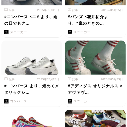
記事
2025年05月26日
記事
2025年05月25日
#コンバース ×エミより、雨
#バンズ ×花井祐介よ
の日でもク…
り、“嵐のときの…
スニーカー
スニーカー
記事
2025年05月24日
記事
2025年05月23日
#コンバース より、煌めくメ
#アディダス オリジナルス ×
タリックシ…
アヴァヴ…
コンバース
スニーカー