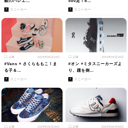
銀のバレエ…
500足！8…
スニーカー
スニーカー
記事
2025年06月23日
記事
2025年06月16日
#Vans × さくらももこ！ま
#オン ×ミタスニーカーズよ
る子＆…
り、踵を倒…
スニーカー
スニーカー
記事
2025年06月09日
記事
2025年06月09日