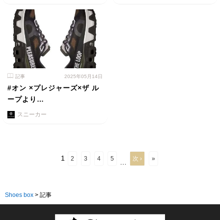
記事
2025年05月14日
#オン ×プレジャーズ×ザ ル
ープより…
スニーカー
1
2
3
4
5
次 ›
»
…
Shoes box
>
記事