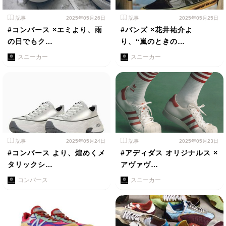
記事
2025年05月26日
記事
2025年05月25日
#コンバース ×エミより、雨
#バンズ ×花井祐介よ
の日でもク…
り、“嵐のときの…
スニーカー
スニーカー
記事
2025年05月24日
記事
2025年05月23日
#コンバース より、煌めくメ
#アディダス オリジナルス ×
タリックシ…
アヴァヴ…
コンバース
スニーカー