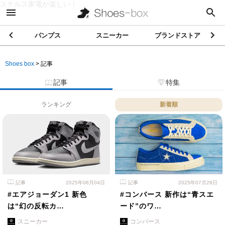
ステルス家電が楽しい！
パンプス
スニーカー
ブランドストア
Shoes box
>
記事
記事
特集
ランキング
新着順
記事
2025年08月04日
記事
2025年07月28日
#エアジョーダン1 新色
#コンバース 新作は“青スエ
は“幻の反転カ…
ード”のワ…
スニーカー
コンバース