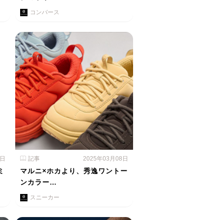
コンバース
0日
記事
2025年03月08日
ミ
マルニ×ホカより、秀逸ワントー
ンカラー…
スニーカー