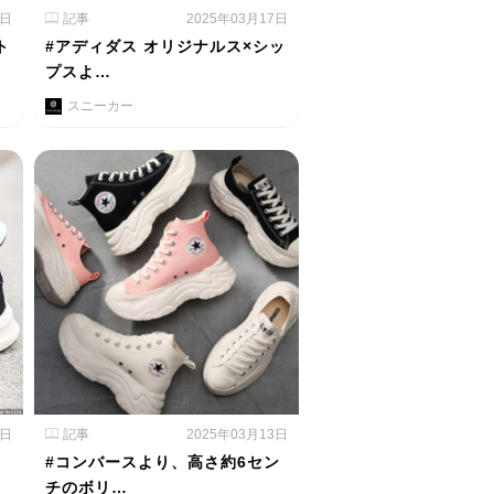
8日
記事
2025年03月17日
ト
#アディダス オリジナルス×シッ
プスよ…
スニーカー
4日
記事
2025年03月13日
#コンバースより、高さ約6セン
チのボリ…