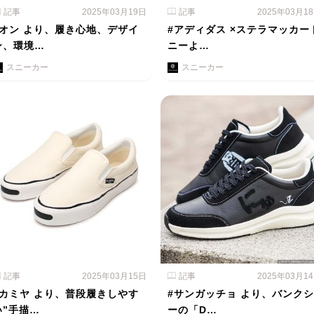
記事
2025年03月19日
記事
2025年03月1
#オン より、履き心地、デザイ
#アディダス ×ステラマッカー
ン、環境…
ニーよ…
スニーカー
スニーカー
記事
2025年03月15日
記事
2025年03月1
#カミヤ より、普段履きしやす
#サンガッチョ より、バンクシ
い”手描…
ーの「D…