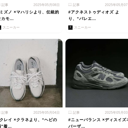
記事
2025年05月08日
記事
2025年05月0
#ミズノ ×マハリシより、伝統的
#アクネストゥディオズ よ
なカモ…
り、“バレエ…
スニーカー
スニーカー
記事
2025年05月04日
記事
2025年05月0
#クレイ ×クラネより、“ヘビの
#ニューバランス ×ディスイズ
鱗”着…
バーザ…