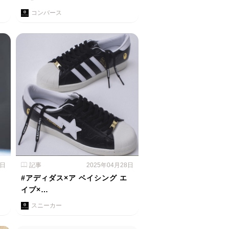
コンバース
9日
記事
2025年04月28日
の
#アディダス×ア ベイシング エ
イプ×…
スニーカー