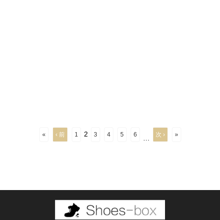
2
«
‹ 前
1
3
4
5
6
次 ›
»
…