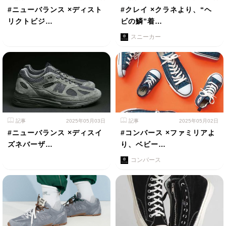
#ニューバランス ×ディスト
#クレイ ×クラネより、“ヘ
リクトビジ…
ビの鱗”着…
スニーカー
記事
2025年05月03日
記事
2025年05月02日
#ニューバランス ×ディスイ
#コンバース ×ファミリアよ
ズネバーザ…
り、ベビー…
コンバース