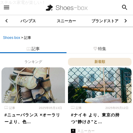
ステルス家電が楽しい！
パンプス
スニーカー
ブランドストア
Shoes box
>
記事
記事
特集
ランキング
新着順
記事
2025年05月13日
記事
2025年05月12日
#ニューバランス ×オーラリ
#ナイキ より、東京の持
ーより、色…
つ“静けさ”と…
スニーカー