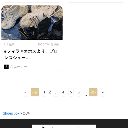
記事
2025年04月19日
#フィラ ×オホスより、プロ
レスシュー…
スニーカー
2
«
‹ 前
1
3
4
5
6
次 ›
»
…
Shoes box
>
記事