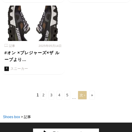
記事
2025年05月14日
#オン ×プレジャーズ×ザ ル
ープより…
スニーカー
1
2
3
4
5
次 ›
»
…
Shoes box
>
記事