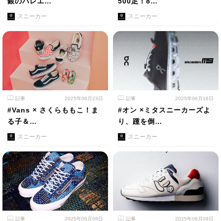
銀のバレエ…
500足！8…
スニーカー
スニーカー
記事
2025年06月23日
記事
2025年06月16日
#Vans × さくらももこ！ま
#オン ×ミタスニーカーズよ
る子＆…
り、踵を倒…
スニーカー
スニーカー
記事
2025年06月09日
記事
2025年06月09日