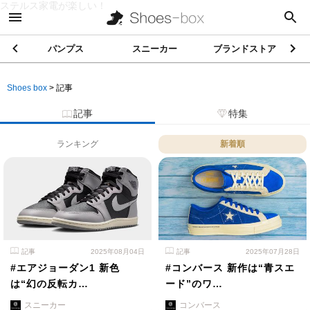
ステルス家電が楽しい！
パンプス
スニーカー
ブランドストア
Shoes box
>
記事
記事
特集
ランキング
新着順
記事
2025年08月04日
記事
2025年07月28日
#エアジョーダン1 新色
#コンバース 新作は“青スエ
は“幻の反転カ…
ード”のワ…
スニーカー
コンバース