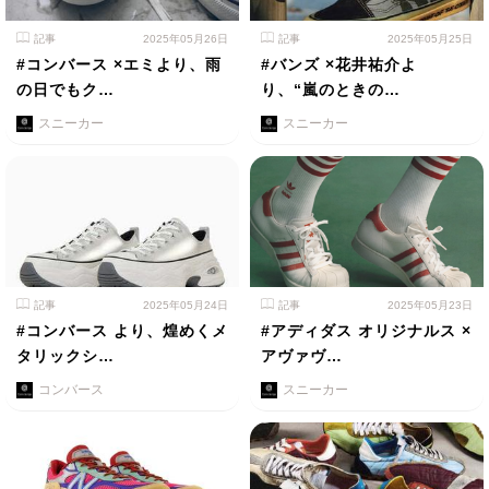
記事
2025年05月26日
記事
2025年05月25日
#コンバース ×エミより、雨
#バンズ ×花井祐介よ
の日でもク…
り、“嵐のときの…
スニーカー
スニーカー
記事
2025年05月24日
記事
2025年05月23日
#コンバース より、煌めくメ
#アディダス オリジナルス ×
タリックシ…
アヴァヴ…
コンバース
スニーカー