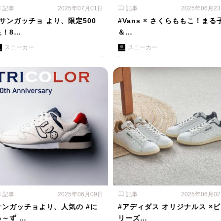
記事
2025年07月01日
記事
2025年06月2
#サンガッチョ より、限定500
#Vans × さくらももこ！まる
足！8…
＆…
スニーカー
スニーカー
記事
2025年06月09日
記事
2025年06月0
サンガッチョより、人気の #に
#アディダス オリジナルス ×ビ
ゅ～ず …
リーズ…