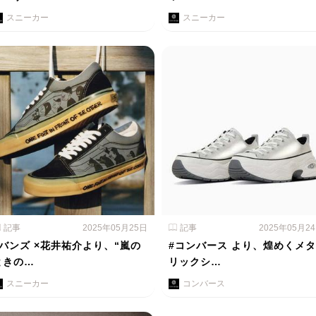
スニーカー
スニーカー
記事
2025年05月25日
記事
2025年05月2
#バンズ ×花井祐介より、“嵐の
#コンバース より、煌めくメタ
ときの…
リックシ…
スニーカー
コンバース