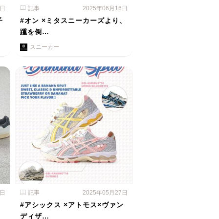
3日
記事
2025年06月16日
子
#オン ×ミタスニーカーズより、
踵を倒…
スニーカー
2日
記事
2025年05月27日
#アシックス ×アトモス×ヴァン
ディザ…