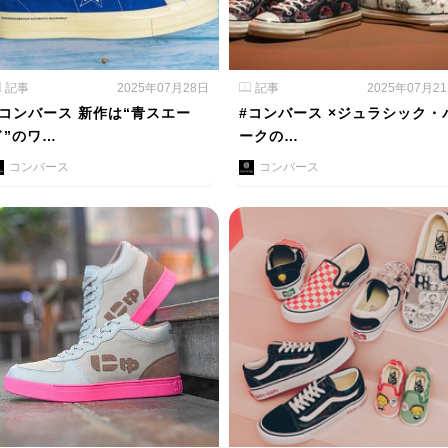
記事
2025年07月28日
記事
2025年07月2
#コンバース 新作は“青スエー
#コンバース ×ジュラシック・
ド”のワ…
ークの…
コンバース
コンバース