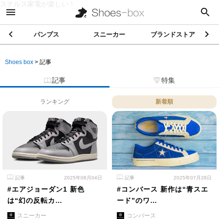
ステルス家電が楽しい！
パンプス
スニーカー
ブランドストア
Shoes box
>
記事
記事
特集
ランキング
新着順
記事
2025年08月04日
記事
2025年07月28日
#エアジョーダン1 新色
#コンバース 新作は“青スエ
は“幻の反転カ…
ード”のワ…
スニーカー
コンバース