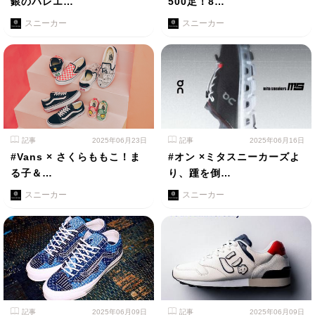
銀のバレエ…
500足！8…
スニーカー
スニーカー
記事
2025年06月23日
記事
2025年06月16日
#Vans × さくらももこ！ま
#オン ×ミタスニーカーズよ
る子＆…
り、踵を倒…
スニーカー
スニーカー
記事
2025年06月09日
記事
2025年06月09日