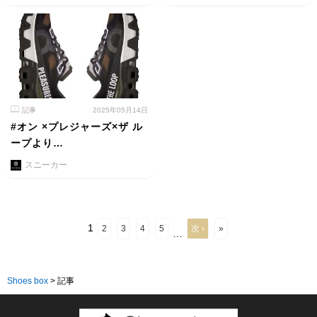
記事
2025年05月14日
#オン ×プレジャーズ×ザ ル
ープより…
スニーカー
1
2
3
4
5
次 ›
»
…
Shoes box
>
記事