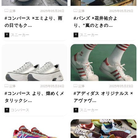
記事
2025年05月26日
記事
2025年05月25日
#コンバース ×エミより、雨
#バンズ ×花井祐介よ
の日でもク…
り、“嵐のときの…
スニーカー
スニーカー
記事
2025年05月24日
記事
2025年05月23日
#コンバース より、煌めくメ
#アディダス オリジナルス ×
タリックシ…
アヴァヴ…
コンバース
スニーカー