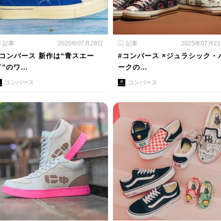
記事
2025年07月28日
記事
2025年07月2
#コンバース 新作は“青スエー
#コンバース ×ジュラシック・
ド”のワ…
ークの…
コンバース
コンバース