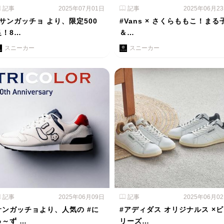
記事
2025年07月01日
記事
2025年06月2
#サンガッチョ より、限定500
#Vans × さくらももこ！まる
足！8…
＆…
スニーカー
スニーカー
記事
2025年06月09日
記事
2025年06月0
サンガッチョより、人気の #に
#アディダス オリジナルス ×ビ
ゅ～ず …
リーズ…