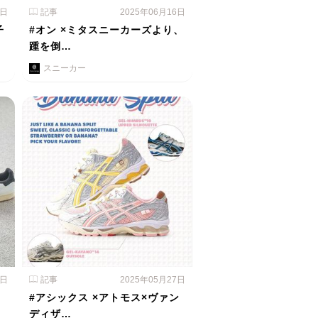
3日
記事
2025年06月16日
子
#オン ×ミタスニーカーズより、
踵を倒…
スニーカー
2日
記事
2025年05月27日
#アシックス ×アトモス×ヴァン
ディザ…