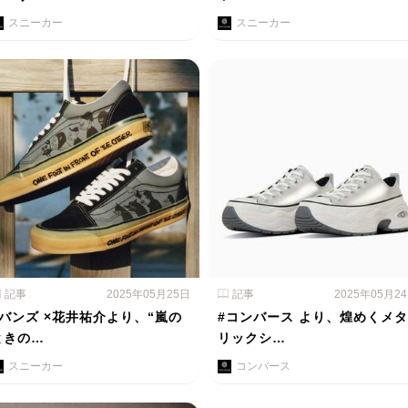
スニーカー
スニーカー
記事
2025年05月25日
記事
2025年05月2
#バンズ ×花井祐介より、“嵐の
#コンバース より、煌めくメタ
ときの…
リックシ…
スニーカー
コンバース