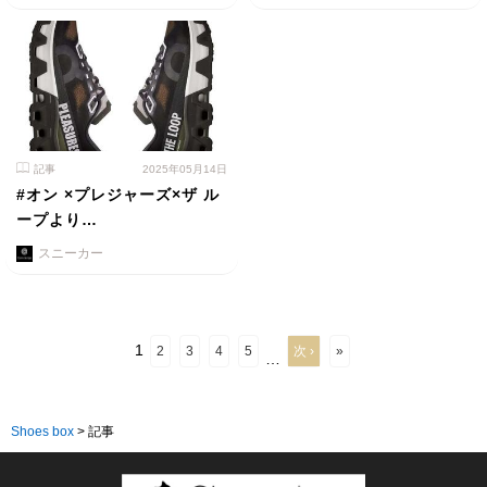
記事
2025年05月14日
#オン ×プレジャーズ×ザ ル
ープより…
スニーカー
1
2
3
4
5
次 ›
»
…
Shoes box
>
記事