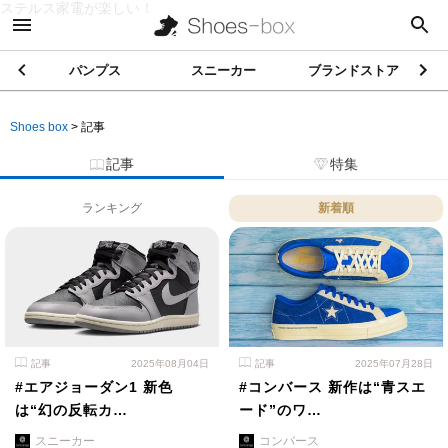
ステルス家電が楽しい！
パンプス
スニーカー
ブランドストア
Shoes box
>
記事
記事
特集
ランキング
新着順
記事
2025年08月04日
記事
2025年07月28日
#エアジョーダン1 新色
#コンバース 新作は“青スエ
は“幻の反転カ…
ード”のワ…
スニーカー
コンバース