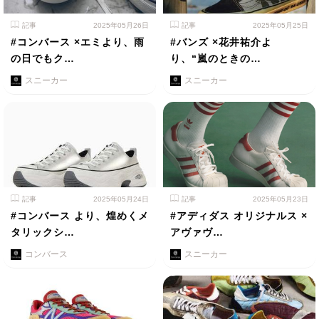
記事
2025年05月26日
記事
2025年05月25日
#コンバース ×エミより、雨
#バンズ ×花井祐介よ
の日でもク…
り、“嵐のときの…
スニーカー
スニーカー
記事
2025年05月24日
記事
2025年05月23日
#コンバース より、煌めくメ
#アディダス オリジナルス ×
タリックシ…
アヴァヴ…
コンバース
スニーカー