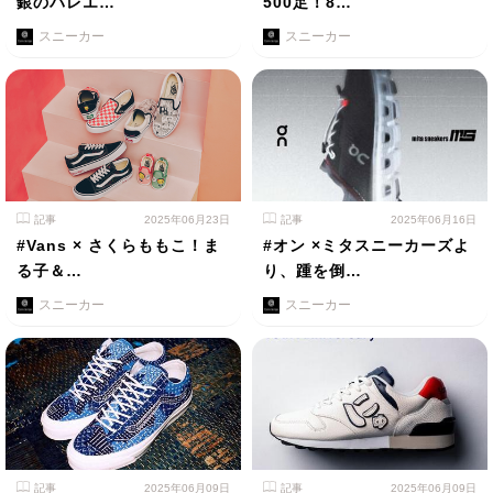
銀のバレエ…
500足！8…
スニーカー
スニーカー
記事
2025年06月23日
記事
2025年06月16日
#Vans × さくらももこ！ま
#オン ×ミタスニーカーズよ
る子＆…
り、踵を倒…
スニーカー
スニーカー
記事
2025年06月09日
記事
2025年06月09日