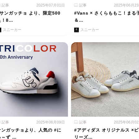
記事
2025年07月01日
記事
2025年06月2
#サンガッチョ より、限定500
#Vans × さくらももこ！まる
足！8…
＆…
スニーカー
スニーカー
記事
2025年06月09日
記事
2025年06月0
サンガッチョより、人気の #に
#アディダス オリジナルス ×ビ
ゅ～ず …
リーズ…