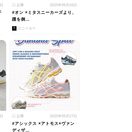
3日
記事
2025年06月16日
子
#オン ×ミタスニーカーズより、
踵を倒…
スニーカー
2日
記事
2025年05月27日
#アシックス ×アトモス×ヴァン
ディザ…