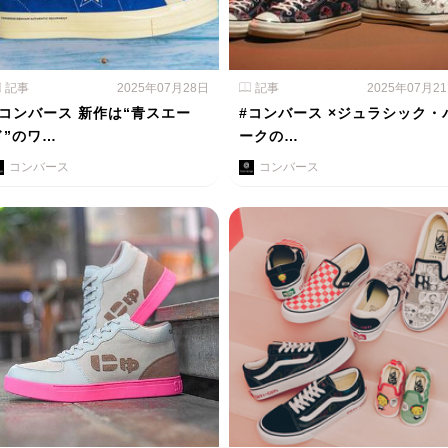
記事
2025年07月28日
記事
2025年07月2
#コンバース 新作は“青スエー
#コンバース ×ジュラシック・
ド”のワ…
ークの…
コンバース
コンバース