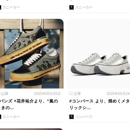
スニーカー
スニーカー
記事
2025年05月25日
記事
2025年05月2
#バンズ ×花井祐介より、“嵐の
#コンバース より、煌めくメタ
ときの…
リックシ…
スニーカー
コンバース