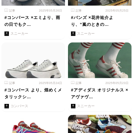
記事
2025年05月26日
記事
2025年05月25日
#コンバース ×エミより、雨
#バンズ ×花井祐介よ
の日でもク…
り、“嵐のときの…
スニーカー
スニーカー
記事
2025年05月24日
記事
2025年05月23日
#コンバース より、煌めくメ
#アディダス オリジナルス ×
タリックシ…
アヴァヴ…
コンバース
スニーカー