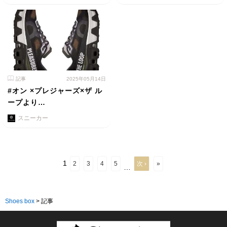
記事
2025年05月14日
#オン ×プレジャーズ×ザ ル
ープより…
スニーカー
1
2
3
4
5
次 ›
»
…
Shoes box
>
記事