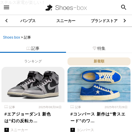
ステルス家電が楽しい！
パンプス
スニーカー
ブランドストア
Shoes box
>
記事
記事
特集
ランキング
新着順
記事
2025年08月04日
記事
2025年07月28日
#エアジョーダン1 新色
#コンバース 新作は“青スエ
は“幻の反転カ…
ード”のワ…
スニーカー
コンバース