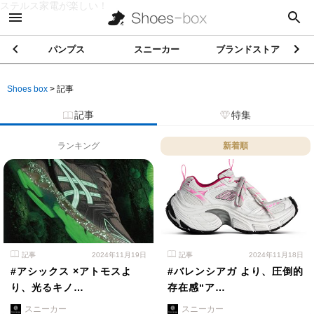
ステルス家電が楽しい！
パンプス
スニーカー
ブランドストア
Shoes box
>
記事
記事
特集
ランキング
新着順
記事
2024年11月19日
記事
2024年11月18日
#アシックス ×アトモスよ
#バレンシアガ より、圧倒的
り、光るキノ…
存在感“ア…
スニーカー
スニーカー