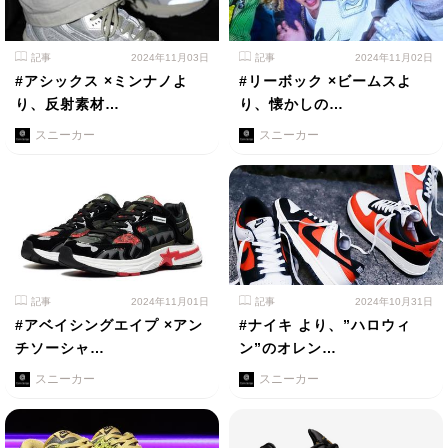
記事
2024年11月03日
記事
2024年11月02日
#アシックス ×ミンナノよ
#リーボック ×ビームスよ
り、反射素材…
り、懐かしの…
スニーカー
スニーカー
記事
2024年11月01日
記事
2024年10月31日
#アベイシングエイプ ×アン
#ナイキ より、”ハロウィ
チソーシャ…
ン”のオレン…
スニーカー
スニーカー