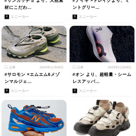
#サンガッチョ より、天然素
#ナイキ ×ドレイクより、ミ
材にこだわ…
ントグリー…
スニーカー
スニーカー
記事
2024年11月09日
記事
2024年11月08日
#サロモン ×エムエム6メゾ
#オン より、超軽量・シーム
ンマルジェ…
レスアッパ…
スニーカー
スニーカー