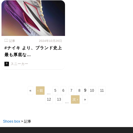
記事
2024年10月26日
#ナイキ より、ブランド史上
最も厚底な…
スニーカー
9
«
‹ 前
5
6
7
8
10
11
…
12
13
次 ›
»
…
Shoes box
>
記事