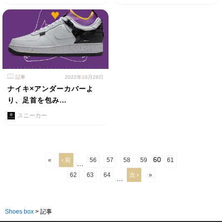
記事
2022年10月28日
ナイキ×アンダーカバーよ
り、足首を包み…
スニーカー
60
«
‹ 前
56
57
58
59
61
…
62
63
64
次 ›
»
…
Shoes box
>
記事