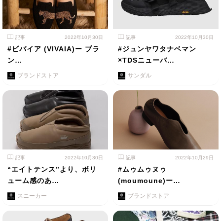
記事
2022年10月30日
記事
2022年10月30日
#ビバイア (VIVAIA)ー ブラ
#ジュンヤワタナベマン
ン…
×TDSニューバ…
ブランドストア
サンダル
記事
2022年10月30日
記事
2022年10月29日
“エイトテンス”より、ボリ
#ムゥムゥヌゥ
ューム感のあ…
(moumoune)ー…
スニーカー
ブランドストア