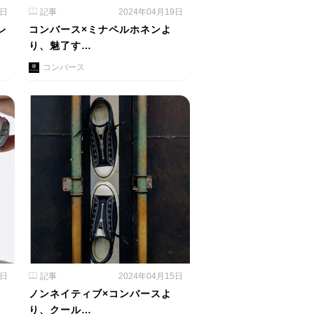
0日
記事
2024年04月19日
レ
コンバース×ミナペルホネンよ
り、魅了す…
コンバース
6日
記事
2024年04月15日
ノンネイティブ×コンバースよ
り、クール…