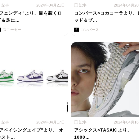
記事
2024年04月21日
記事
2024年04月2
"フェンディ”より、目を惹くロ
コンバース×コカコーラより、
ゴ＆足に…
ッド＆ブ…
スニーカー
コンバース
記事
2024年04月17日
記事
2024年04月1
"アベイシングエイプ”より、 オ
アシックス×TASAKIより、
ースト…
1000…