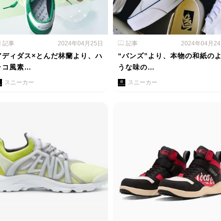
記事
2024年04月25日
記事
2024年04月2
アディダス×とんだ林蘭より、ハ
“バンズ”より、本物の和紙の
ラコ風素…
うな味の…
スニーカー
スニーカー