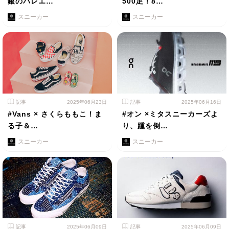
銀のバレエ…
500足！8…
スニーカー
スニーカー
記事
2025年06月23日
記事
2025年06月16日
#Vans × さくらももこ！ま
#オン ×ミタスニーカーズよ
る子＆…
り、踵を倒…
スニーカー
スニーカー
記事
2025年06月09日
記事
2025年06月09日