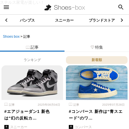
ステルス家電が楽しい！
パンプス
スニーカー
ブランドストア
Shoes box
>
記事
記事
特集
ランキング
新着順
記事
2025年08月04日
記事
2025年07月28日
#エアジョーダン1 新色
#コンバース 新作は“青スエ
は“幻の反転カ…
ード”のワ…
スニーカー
コンバース