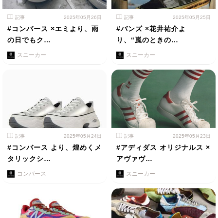
記事
2025年05月26日
記事
2025年05月25日
#コンバース ×エミより、雨
#バンズ ×花井祐介よ
の日でもク…
り、“嵐のときの…
スニーカー
スニーカー
記事
2025年05月24日
記事
2025年05月23日
#コンバース より、煌めくメ
#アディダス オリジナルス ×
タリックシ…
アヴァヴ…
コンバース
スニーカー