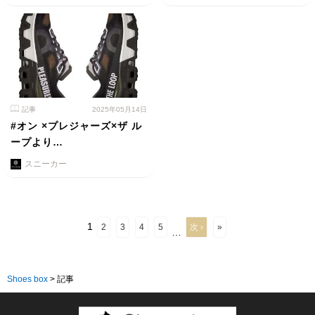
記事
2025年05月14日
#オン ×プレジャーズ×ザ ル
ープより…
スニーカー
1
2
3
4
5
次 ›
»
…
Shoes box
>
記事