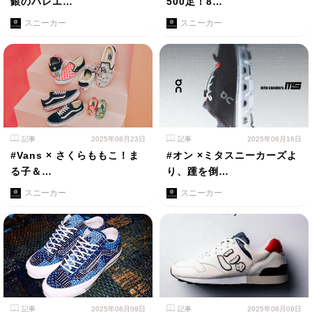
銀のバレエ…
500足！8…
スニーカー
スニーカー
記事
2025年06月23日
記事
2025年06月16日
#Vans × さくらももこ！ま
#オン ×ミタスニーカーズよ
る子＆…
り、踵を倒…
スニーカー
スニーカー
記事
2025年06月09日
記事
2025年06月09日