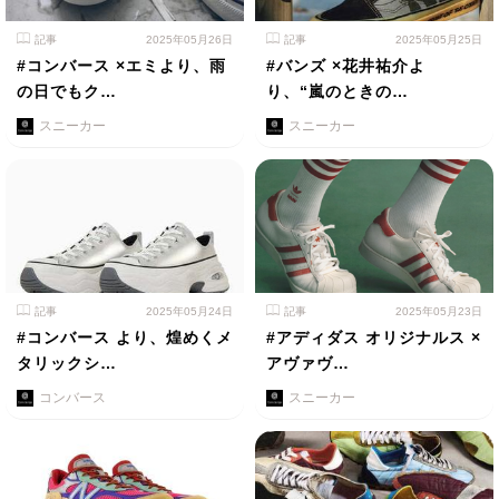
記事
2025年05月26日
記事
2025年05月25日
#コンバース ×エミより、雨
#バンズ ×花井祐介よ
の日でもク…
り、“嵐のときの…
スニーカー
スニーカー
記事
2025年05月24日
記事
2025年05月23日
#コンバース より、煌めくメ
#アディダス オリジナルス ×
タリックシ…
アヴァヴ…
コンバース
スニーカー