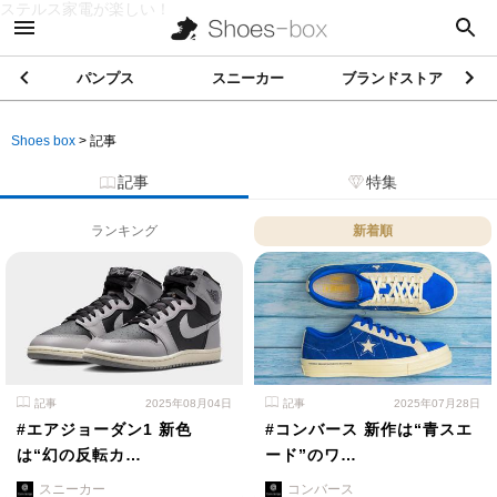
ステルス家電が楽しい！
パンプス
スニーカー
ブランドストア
Shoes box
>
記事
記事
特集
ランキング
新着順
記事
2025年08月04日
記事
2025年07月28日
#エアジョーダン1 新色
#コンバース 新作は“青スエ
は“幻の反転カ…
ード”のワ…
スニーカー
コンバース