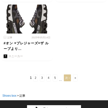
記事
2025年05月14日
#オン ×プレジャーズ×ザ ル
ープより…
スニーカー
1
2
3
4
5
次 ›
»
…
Shoes box
>
記事