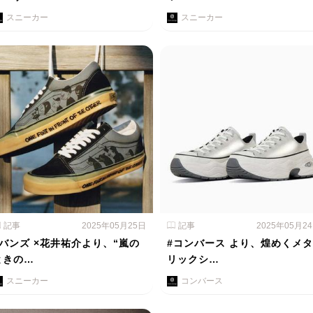
スニーカー
スニーカー
記事
2025年05月25日
記事
2025年05月2
#バンズ ×花井祐介より、“嵐の
#コンバース より、煌めくメタ
ときの…
リックシ…
スニーカー
コンバース