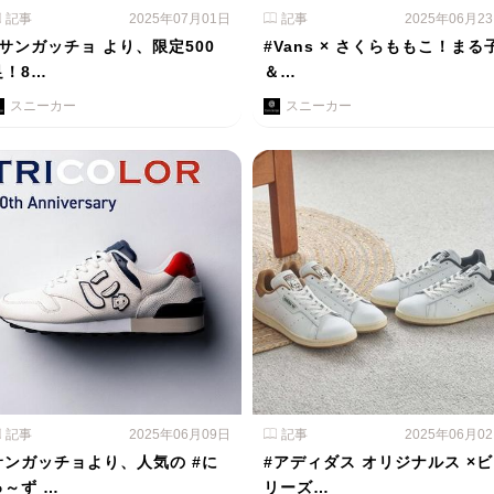
記事
2025年07月01日
記事
2025年06月2
#サンガッチョ より、限定500
#Vans × さくらももこ！まる
足！8…
＆…
スニーカー
スニーカー
記事
2025年06月09日
記事
2025年06月0
サンガッチョより、人気の #に
#アディダス オリジナルス ×ビ
ゅ～ず …
リーズ…