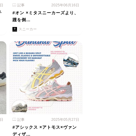
3日
記事
2025年06月16日
子
#オン ×ミタスニーカーズより、
踵を倒…
スニーカー
2日
記事
2025年05月27日
#アシックス ×アトモス×ヴァン
ディザ…