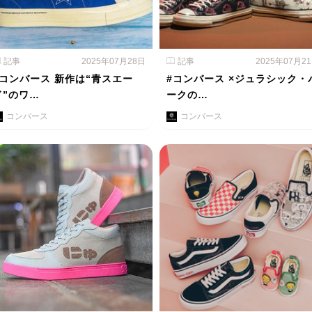
記事
2025年07月28日
記事
2025年07月2
#コンバース 新作は“青スエー
#コンバース ×ジュラシック・
ド”のワ…
ークの…
コンバース
コンバース