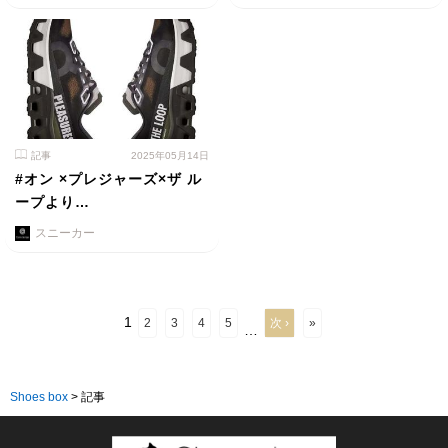
記事
2025年05月14日
#オン ×プレジャーズ×ザ ル
ープより…
スニーカー
1
2
3
4
5
次 ›
»
…
Shoes box
>
記事