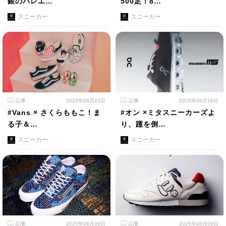
銀のバレエ…
500足！8…
スニーカー
スニーカー
記事
2025年06月23日
記事
2025年06月16日
#Vans × さくらももこ！ま
#オン ×ミタスニーカーズよ
る子＆…
り、踵を倒…
スニーカー
スニーカー
記事
2025年06月09日
記事
2025年06月09日