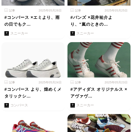
記事
2025年05月26日
記事
2025年05月25日
#コンバース ×エミより、雨
#バンズ ×花井祐介よ
の日でもク…
り、“嵐のときの…
スニーカー
スニーカー
記事
2025年05月24日
記事
2025年05月23日
#コンバース より、煌めくメ
#アディダス オリジナルス ×
タリックシ…
アヴァヴ…
コンバース
スニーカー