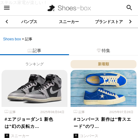
ステルス家電が楽しい！
パンプス
スニーカー
ブランドストア
Shoes box
>
記事
記事
特集
ランキング
新着順
記事
2025年08月04日
記事
2025年07月28日
#エアジョーダン1 新色
#コンバース 新作は“青スエ
は“幻の反転カ…
ード”のワ…
スニーカー
コンバース