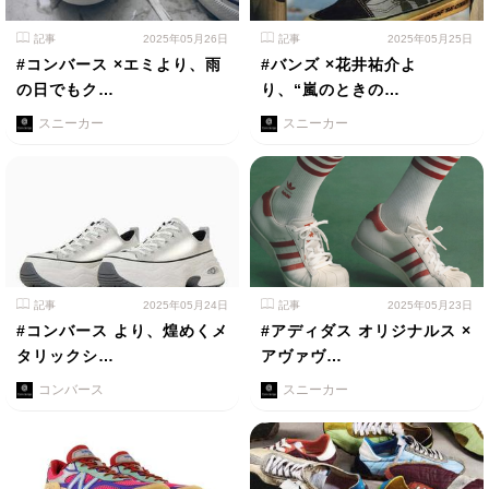
記事
2025年05月26日
記事
2025年05月25日
#コンバース ×エミより、雨
#バンズ ×花井祐介よ
の日でもク…
り、“嵐のときの…
スニーカー
スニーカー
記事
2025年05月24日
記事
2025年05月23日
#コンバース より、煌めくメ
#アディダス オリジナルス ×
タリックシ…
アヴァヴ…
コンバース
スニーカー