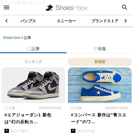
ステルス家電が楽しい！
パンプス
スニーカー
ブランドストア
Shoes box
>
記事
記事
特集
ランキング
新着順
記事
2025年08月04日
記事
2025年07月28日
#エアジョーダン1 新色
#コンバース 新作は“青スエ
は“幻の反転カ…
ード”のワ…
スニーカー
コンバース