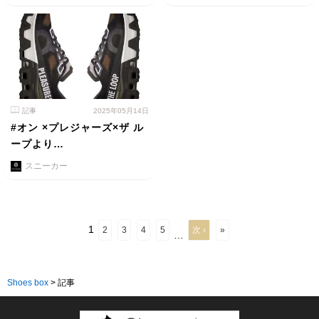
記事
2025年05月14日
#オン ×プレジャーズ×ザ ル
ープより…
スニーカー
1
2
3
4
5
次 ›
»
…
Shoes box
>
記事