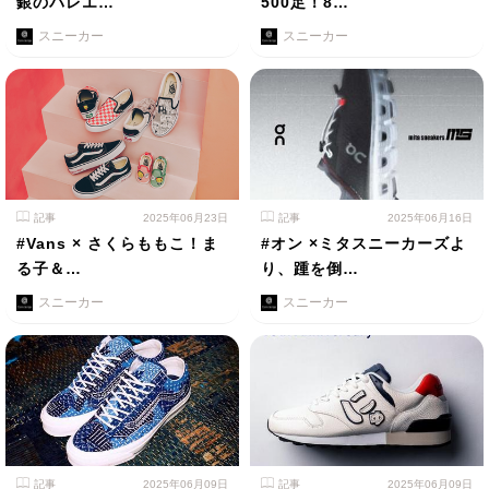
銀のバレエ…
500足！8…
スニーカー
スニーカー
記事
2025年06月23日
記事
2025年06月16日
#Vans × さくらももこ！ま
#オン ×ミタスニーカーズよ
る子＆…
り、踵を倒…
スニーカー
スニーカー
記事
2025年06月09日
記事
2025年06月09日