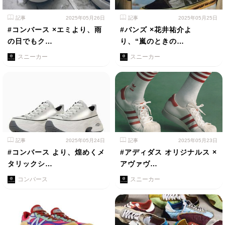
記事
2025年05月26日
記事
2025年05月25日
#コンバース ×エミより、雨
#バンズ ×花井祐介よ
の日でもク…
り、“嵐のときの…
スニーカー
スニーカー
記事
2025年05月24日
記事
2025年05月23日
#コンバース より、煌めくメ
#アディダス オリジナルス ×
タリックシ…
アヴァヴ…
コンバース
スニーカー