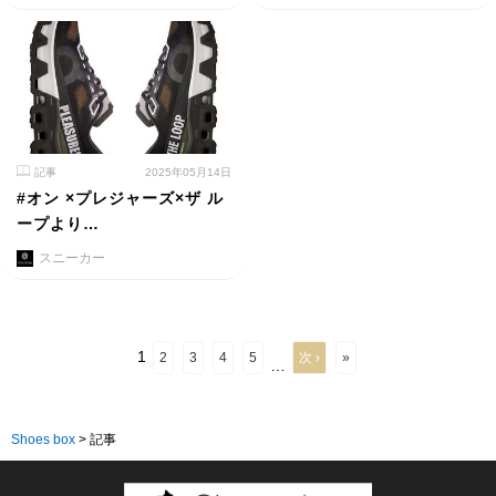
記事
2025年05月14日
#オン ×プレジャーズ×ザ ル
ープより…
スニーカー
1
2
3
4
5
次 ›
»
…
Shoes box
>
記事