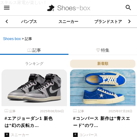
ステルス家電が楽しい！
パンプス
スニーカー
ブランドストア
Shoes box
>
記事
記事
特集
ランキング
新着順
記事
2025年08月04日
記事
2025年07月28日
#エアジョーダン1 新色
#コンバース 新作は“青スエ
は“幻の反転カ…
ード”のワ…
スニーカー
コンバース