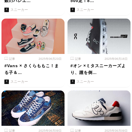
銀のバレエ…
500足！8…
スニーカー
スニーカー
記事
2025年06月23日
記事
2025年06月16日
#Vans × さくらももこ！ま
#オン ×ミタスニーカーズよ
る子＆…
り、踵を倒…
スニーカー
スニーカー
記事
2025年06月09日
記事
2025年06月09日