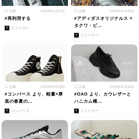
記事
2025年01月21日
記事
2025年01月20日
#再利用する
#アディダスオリジナルス ×
タクワ・ビ…
スニーカー
スニーカー
記事
2025年01月19日
記事
2025年01月18日
#コンバース より、軽量×厚
#OAO より、カウレザーと
底の春夏の…
ハニカム構…
コンバース
スニーカー