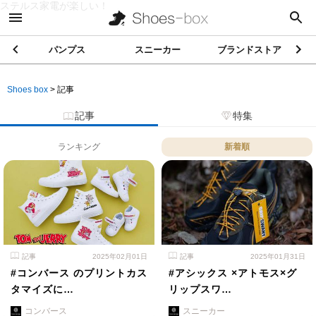
ステルス家電が楽しい！
パンプス
スニーカー
ブランドストア
Shoes box
>
記事
記事
特集
ランキング
新着順
記事
2025年02月01日
記事
2025年01月31日
#コンバース のプリントカス
#アシックス ×アトモス×グ
タマイズに…
リップスワ…
コンバース
スニーカー