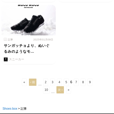
記事
2025年01月09日
サンガッチョより、ぬいぐ
るみのようなモ…
スニーカー
6
«
‹ 前
2
3
4
5
7
8
9
…
10
次 ›
»
…
Shoes box
>
記事