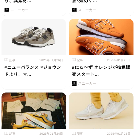
り、異素材…
底×煌めく…
スニーカー
スニーカー
記事
2025年01月26日
記事
2025年01月25日
#ニューバランス ×ジョウン
#にゅ〜ず オレンジが抽選販
ドより、マ…
売スタート…
スニーカー
記事
2025年01月24日
記事
2025年01月23日