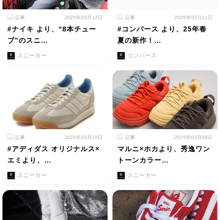
記事
2025年03月12日
記事
2025年03月11日
#ナイキ より、“8本チュー
#コンバース より、25年春
ブ”のスニ…
夏の新作！…
スニーカー
コンバース
記事
2025年03月10日
記事
2025年03月08日
#アディダス オリジナルス×
マルニ×ホカより、秀逸ワン
エミより、…
トーンカラー…
スニーカー
スニーカー