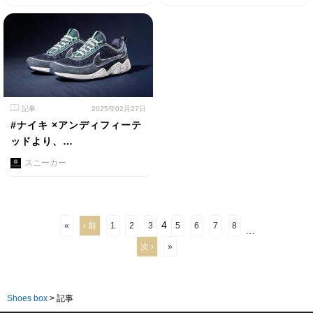
記事
2025年02月27日
#ナイキ ×アンディフィーテ
ッドより、…
スニーカー
4
«
‹ 前
1
2
3
5
6
7
8
…
次 ›
»
Shoes box
>
記事