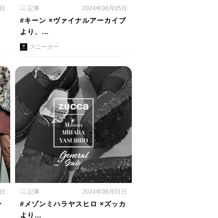
6日
記事
2024年08月05日
#キーン ×ヴァイナルアーカイブ
より、…
スニーカー
2日
記事
2024年08月01日
ー
#メゾンミハラヤスヒロ ×ズッカ
より…