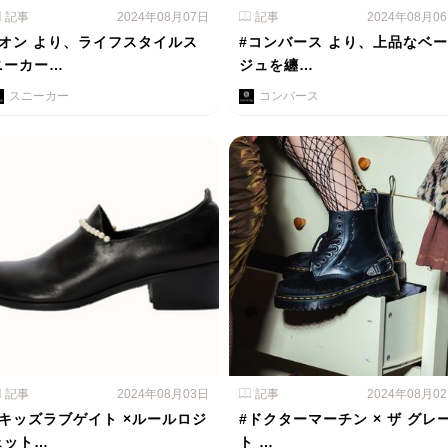
記事
2024年08月07日
記事
2024年08月0
#オン より、ライフスタイルス
#コンバース より、上品なベー
ニーカー…
ジュを纏…
スニーカー
コンバース
記事
2024年08月03日
記事
2024年08月0
#キッズラブゲイト ×ルールロジ
#ドクターマーチン × ザ グレ
ェット…
ト …