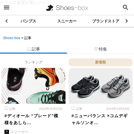
ステルス家電が楽しい！
パンプス
スニーカー
ブランドストア
Shoes box
>
記事
記事
特集
ランキング
新着順
記事
2024年10月25日
記事
2024年10月24日
#ディオール “ブレード”模
#ニューバランス ×コムデギ
様をあしら…
ャルソンオ…
スニーカー