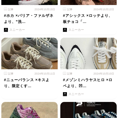
記事
2024年10月13日
記事
2024年10月12日
#ホカ ×パリア・ファルザネ
#アシックス ×ロッテより、
より、"洗…
板チョコ「…
スニーカー
スニーカー
記事
2024年10月11日
記事
2024年10月10日
#ニューバランス ×キスよ
#メゾンミハラヤスヒロ ×ロ
り、限定くす…
ペより、凹…
スニーカー