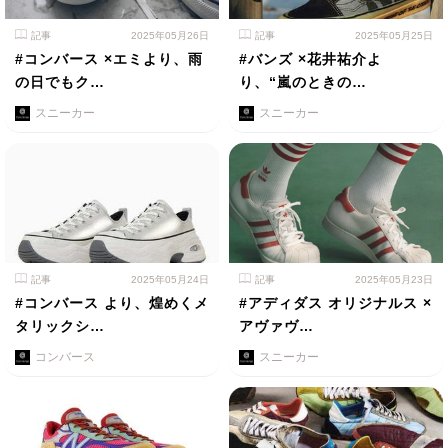
記事
2025年05月26日
記事
2025年05月25日
#コンバース ×エミより、雨
#バンズ ×花井祐介よ
の日でもク…
り、“嵐のときの…
スニーカー
スニーカー
記事
2025年05月24日
記事
2025年05月23日
#コンバース より、煌めくメ
#アディダス オリジナルス ×
タリックシ…
アヴァヴ…
コンバース
スニーカー