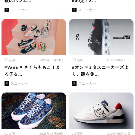
銀のバレエ…
500足！8…
スニーカー
スニーカー
記事
2025年06月23日
記事
2025年06月16日
#Vans × さくらももこ！ま
#オン ×ミタスニーカーズよ
る子＆…
り、踵を倒…
スニーカー
スニーカー
記事
2025年06月09日
記事
2025年06月09日