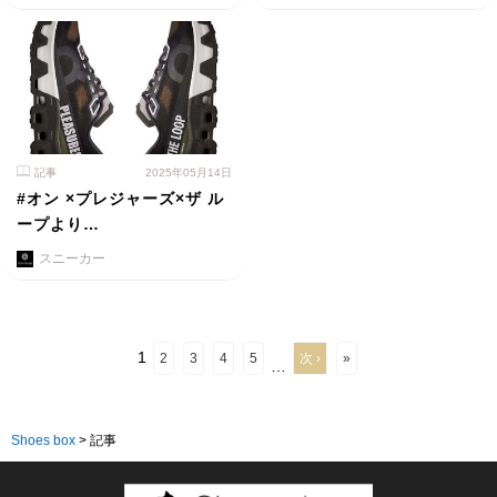
記事
2025年05月14日
#オン ×プレジャーズ×ザ ル
ープより…
スニーカー
1
2
3
4
5
次 ›
»
…
Shoes box
>
記事