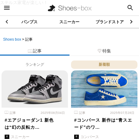
ステルス家電が楽しい！
パンプス
スニーカー
ブランドストア
Shoes box
>
記事
記事
特集
ランキング
新着順
記事
2025年08月04日
記事
2025年07月28日
#エアジョーダン1 新色
#コンバース 新作は“青スエ
は“幻の反転カ…
ード”のワ…
スニーカー
コンバース