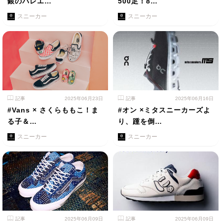
銀のバレエ…
500足！8…
スニーカー
スニーカー
記事
2025年06月23日
記事
2025年06月16日
#Vans × さくらももこ！ま
#オン ×ミタスニーカーズよ
る子＆…
り、踵を倒…
スニーカー
スニーカー
記事
2025年06月09日
記事
2025年06月09日