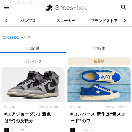
ステルス家電が楽しい！
パンプス
スニーカー
ブランドストア
Shoes box
>
記事
記事
特集
ランキング
新着順
記事
2025年08月04日
記事
2025年07月28日
#エアジョーダン1 新色
#コンバース 新作は“青スエ
は“幻の反転カ…
ード”のワ…
スニーカー
コンバース