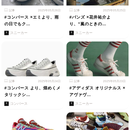
記事
2025年05月26日
記事
2025年05月25日
#コンバース ×エミより、雨
#バンズ ×花井祐介よ
の日でもク…
り、“嵐のときの…
スニーカー
スニーカー
記事
2025年05月24日
記事
2025年05月23日
#コンバース より、煌めくメ
#アディダス オリジナルス ×
タリックシ…
アヴァヴ…
コンバース
スニーカー