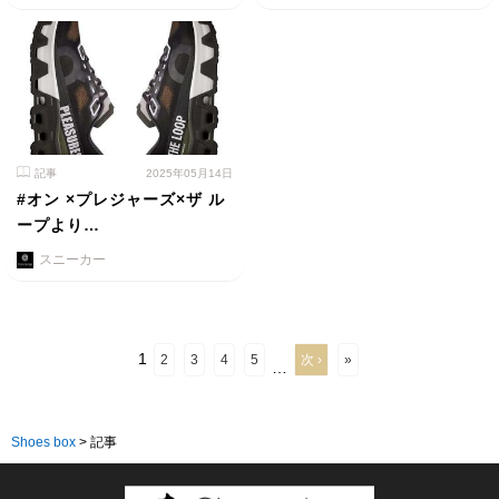
記事
2025年05月14日
#オン ×プレジャーズ×ザ ル
ープより…
スニーカー
1
2
3
4
5
次 ›
»
…
Shoes box
>
記事