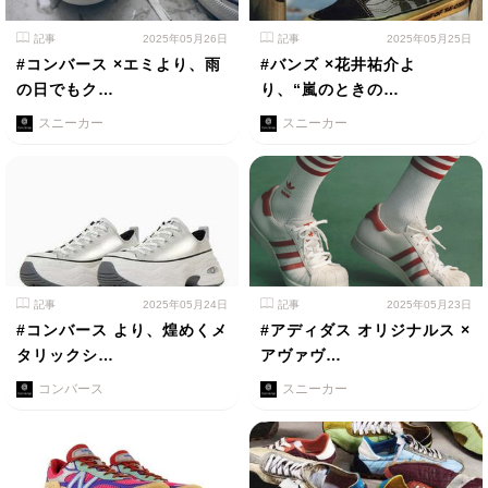
記事
2025年05月26日
記事
2025年05月25日
#コンバース ×エミより、雨
#バンズ ×花井祐介よ
の日でもク…
り、“嵐のときの…
スニーカー
スニーカー
記事
2025年05月24日
記事
2025年05月23日
#コンバース より、煌めくメ
#アディダス オリジナルス ×
タリックシ…
アヴァヴ…
コンバース
スニーカー