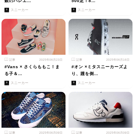
銀のバレエ…
500足！8…
スニーカー
スニーカー
記事
2025年06月23日
記事
2025年06月16日
#Vans × さくらももこ！ま
#オン ×ミタスニーカーズよ
る子＆…
り、踵を倒…
スニーカー
スニーカー
記事
2025年06月09日
記事
2025年06月09日