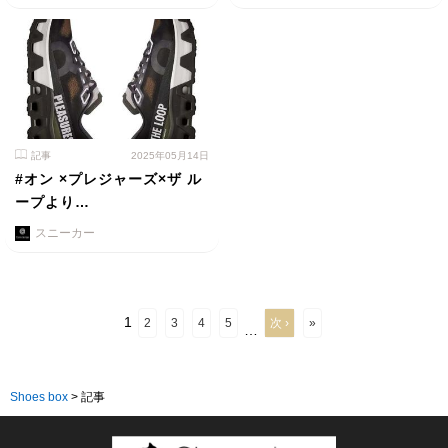
記事
2025年05月14日
#オン ×プレジャーズ×ザ ル
ープより…
スニーカー
1
2
3
4
5
次 ›
»
…
Shoes box
>
記事