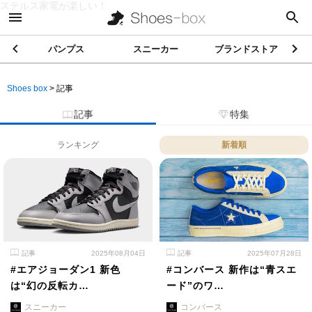
ステルス家電が楽しい！
パンプス
スニーカー
ブランドストア
Shoes box
>
記事
記事
特集
ランキング
新着順
記事
2025年08月04日
記事
2025年07月28日
#エアジョーダン1 新色
#コンバース 新作は“青スエ
は“幻の反転カ…
ード”のワ…
スニーカー
コンバース