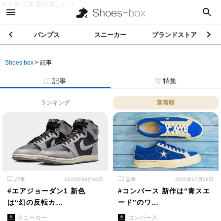
ステルス家電が楽しい！
パンプス
スニーカー
ブランドストア
Shoes box
>
記事
記事
特集
ランキング
新着順
記事
2025年08月04日
記事
2025年07月28日
#エアジョーダン1 新色
#コンバース 新作は“青スエ
は“幻の反転カ…
ード”のワ…
スニーカー
コンバース