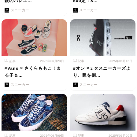
銀のバレエ…
500足！8…
スニーカー
スニーカー
記事
2025年06月23日
記事
2025年06月16日
#Vans × さくらももこ！ま
#オン ×ミタスニーカーズよ
る子＆…
り、踵を倒…
スニーカー
スニーカー
記事
2025年06月09日
記事
2025年06月09日