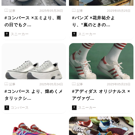
記事
2025年05月26日
記事
2025年05月25日
#コンバース ×エミより、雨
#バンズ ×花井祐介よ
の日でもク…
り、“嵐のときの…
スニーカー
スニーカー
記事
2025年05月24日
記事
2025年05月23日
#コンバース より、煌めくメ
#アディダス オリジナルス ×
タリックシ…
アヴァヴ…
コンバース
スニーカー