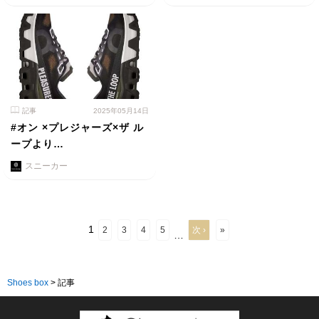
記事
2025年05月14日
#オン ×プレジャーズ×ザ ル
ープより…
スニーカー
1
2
3
4
5
次 ›
»
…
Shoes box
>
記事